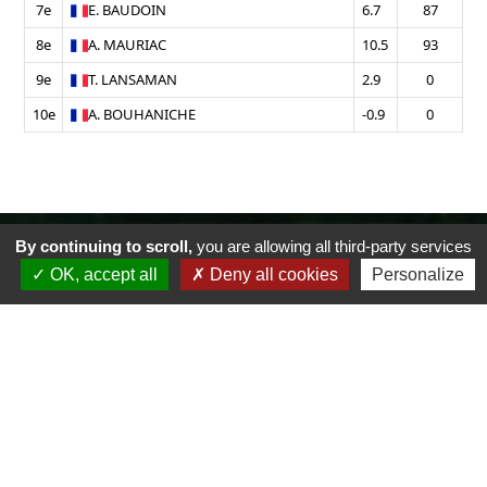
7e
E.
BAUDOIN
6.7
87
8e
A.
MAURIAC
10.5
93
9e
T.
LANSAMAN
2.9
0
10e
A.
BOUHANICHE
-0.9
0
By continuing to scroll,
you are allowing all third-party services
OK, accept all
Deny all cookies
Personalize