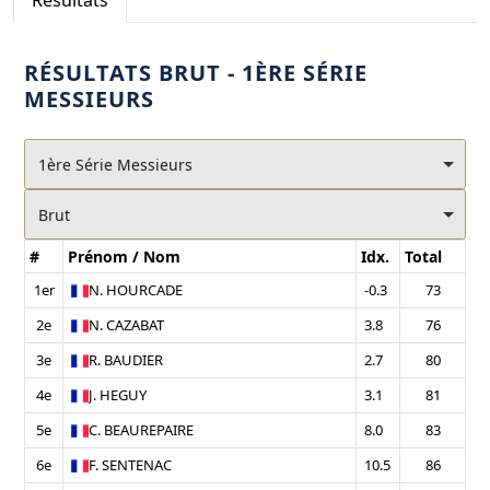
Résultats
RÉSULTATS
BRUT - 1ÈRE SÉRIE
MESSIEURS
1ère Série Messieurs
Brut
#
Prénom / Nom
Idx.
Total
1er
N.
HOURCADE
-0.3
73
2e
N.
CAZABAT
3.8
76
3e
R.
BAUDIER
2.7
80
4e
J.
HEGUY
3.1
81
5e
C.
BEAUREPAIRE
8.0
83
6e
F.
SENTENAC
10.5
86